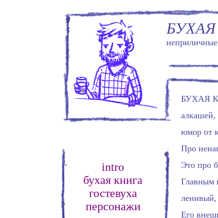
БУХАЯ
неприличные 
БУХАЯ КН
алкашей, 
юмор от к
Про нена
Это про 
intro
бухая книга
Главным 
гостевуха
ленивый, 
персонажи
Его внеш