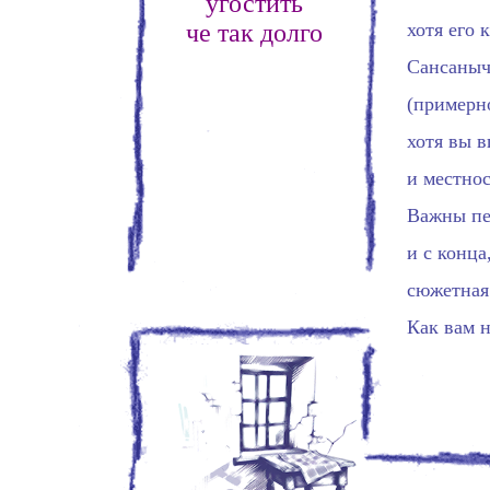
угостить
че так долго
хотя его 
Сансаныч 
(примерн
хотя вы в
и местнос
Важны пе
и с конца
сюжетная
Как вам н