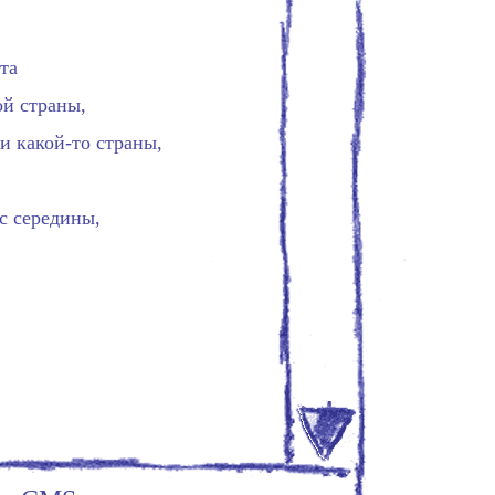
ста
ой страны,
ли какой-то страны,
с середины,